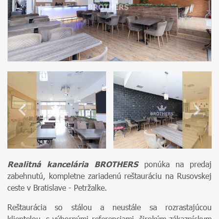
Realitná kancelária BROTHERS
ponúka na predaj
zabehnutú, kompletne zariadenú reštauráciu na Rusovskej
ceste v Bratislave - Petržalke.
Reštaurácia so stálou a neustále sa rozrastajúcou
klientelou, s výbornými referenciami, širokým zákazníckym