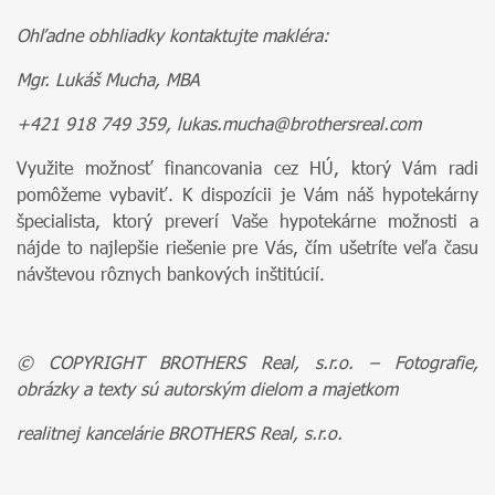
Ohľadne obhliadky kontaktujte makléra:
Mgr. Lukáš Mucha, MBA
+421 918 749 359, lukas.mucha@brothersreal.com
Využite možnosť financovania cez HÚ, ktorý Vám radi
pomôžeme vybaviť. K dispozícii je Vám náš hypotekárny
špecialista, ktorý preverí Vaše hypotekárne možnosti a
nájde to najlepšie riešenie pre Vás, čím ušetríte veľa času
návštevou rôznych bankových inštitúcií.
© COPYRIGHT BROTHERS Real, s.r.o. – Fotografie,
obrázky a texty sú autorským dielom a majetkom
realitnej kancelárie BROTHERS Real, s.r.o.