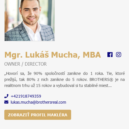
Mgr. Lukáš Mucha, MBA
OWNER / DIRECTOR
„Hovorí sa, že 90% spoločností zanikne do 1 roka. Tie, ktoré
prežijú, tak 80% z nich zanikne do 5 rokov. BROTHERS® je na
realitnom trhu už 15 rokov a vybudoval si tu stabilné miest...
+421918749359
lukas.mucha@brothersreal.com
ZOBRAZIŤ PROFIL MAKLÉRA