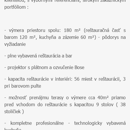
portfóliom :
- výmera priestoru spolu: 180 m² (reštauračná časť s
barom 120 m², kuchyňa a zázemie 60 m²) - pôdorys na
vyžiadanie
- plne vybavená reštaurácia a bar
- projektor s plátnom a ozvučenie Bose
- kapacita reštaurácie v interiéri: 56 miest v reštaurácii, 3
pri barovom pulte
- možnosť prenájmu terasy o výmere cca 40m² priamo
pred vchodom do reštaurácie s kapacitou 9 stolov ( 38
stoličiek )
- kompletne profesionálne - technologicky vybavená
kuchyňa