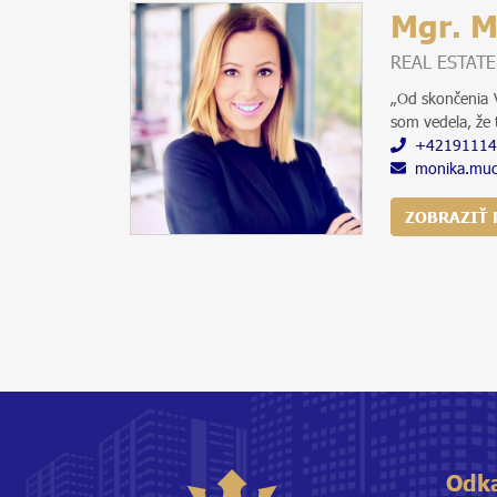
Mgr. 
REAL ESTAT
„Od skončenia 
som vedela, že 
+42191114
monika.muc
ZOBRAZIŤ 
Odk