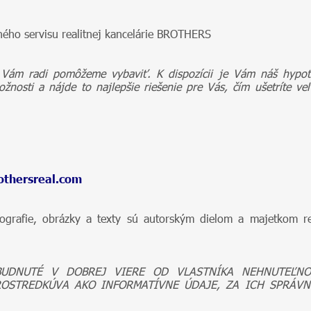
ného servisu realitnej kancelárie BROTHERS
 Vám radi pomôžeme vybaviť. K dispozícii je Vám náš hypot
ožnosti a nájde to najlepšie riešenie pre Vás, čím ušetríte ve
thersreal.com
rafie, obrázky a texty sú autorským dielom a majetkom rea
BUDNUTÉ V DOBREJ VIERE OD VLASTNÍKA NEHNUTEĽNO
ROSTREDKÚVA AKO INFORMATÍVNE ÚDAJE, ZA ICH SPRÁVN