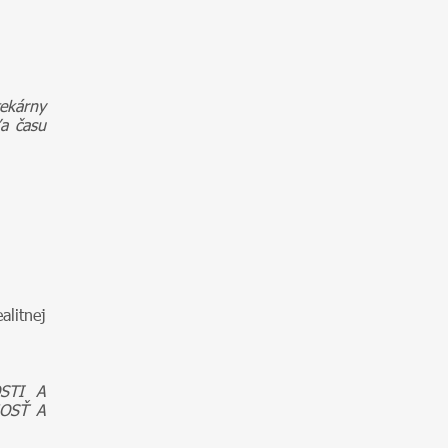
ekárny
ľa času
litnej
STI A
OSŤ A