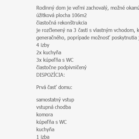
Rodinný dom je veľmi zachovalý, možné okamž
úžitková plocha 106m2
čiastočná rekonštrukcia
je rozčlenený na 3 časti s vlastným vchodom,
generačného, poprípade možnosť poskytnutia j
4 izby
2x kuchyňa
3x kúpeľňa s WC
čiastočne podpivničený
DISPOZÍCIA:
Prvá časť domu:
samostatný vstup
vstupná chodba
komora
kúpeľňa s WC
kuchyňa
1 izba