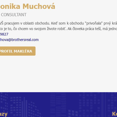
Monika Muchová
E CONSULTANT
VŠ pracujem v oblasti obchodu. Keď som k obchodu "privoňala" prvý kr
to je to, čo chcem vo svojom živote robiť. Ak človeka práca teší, má jedno
9827
hova@brothersreal.com
PROFIL MAKLÉRA
azy
K