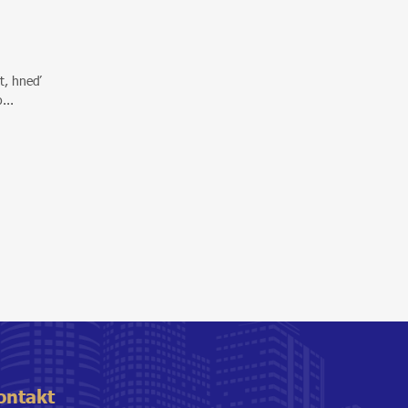
át, hneď
...
ontakt