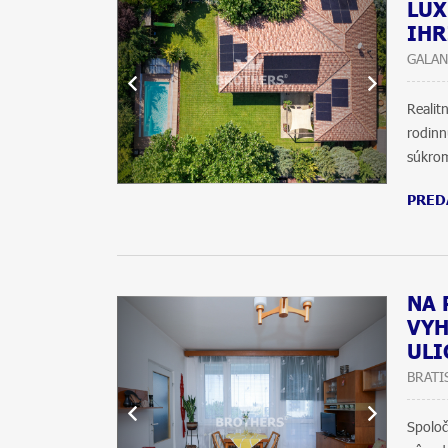
LUX
IHR
GALAN
Reali
rodinn
súkrom
PRED
NA 
VYH
ULI
BRATI
Spolo