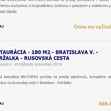
 letnou kuchynkou a hospodárskou budovou v pokojnom a malebnom pr
alé Zálužie.
Cena na vyžia
AJ
TAURÁCIA - 180 M2 - BRATISLAVA V. -
RŽALKA - RUSOVSKÁ CESTA
SLAVA V - PETRŽALKA, RUSOVSKÁ CESTA
tná kancelária BROTHERS ponúka na predaj zabehnutú, kompletne za
ráciu na Rusovskej ceste v Bratislave - Petržalke.
486.
AJ