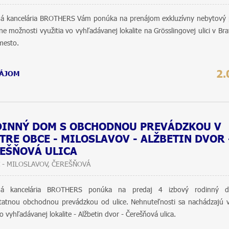
ná kancelária BROTHERS Vám ponúka na prenájom exkluzívny nebytový p
ne možnosti využitia vo vyhľadávanej lokalite na Grösslingovej ulici v Brat
mesto.
2.
ÁJOM
INNÝ DOM S OBCHODNOU PREVÁDZKOU V
TRE OBCE - MILOSLAVOV - ALŽBETIN DVOR 
EŠŇOVÁ ULICA
 - MILOSLAVOV, ČEREŠŇOVÁ
tná kancelária BROTHERS ponúka na predaj 4 izbový rodinný 
atnou obchodnou prevádzkou od ulice. Nehnuteľnosti sa nachádzajú v
o vyhľadávanej lokalite - Alžbetin dvor - Čerešňová ulica.