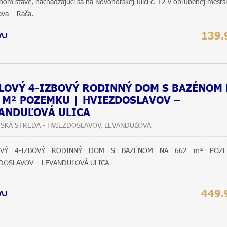
om stave, nachádzajúci sa na Novohorskej ulici č. 12 v obľúbenej mestsk
lava – Rača.
139.
AJ
LOVÝ 4-IZBOVÝ RODINNÝ DOM S BAZÉNOM
 M² POZEMKU | HVIEZDOSLAVOV –
ANDUĽOVÁ ULICA
SKÁ STREDA - HVIEZDOSLAVOV, LEVANDUĽOVÁ
OVÝ 4-IZBOVÝ RODINNÝ DOM S BAZÉNOM NA 662 m² POZE
DOSLAVOV – LEVANDUĽOVÁ ULICA
449.
AJ