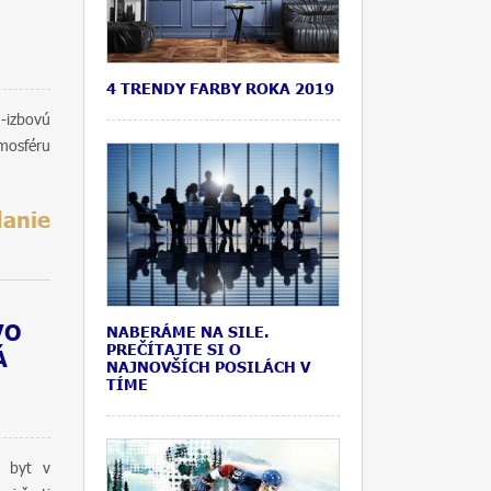
4 TRENDY FARBY ROKA 2019
-izbovú
mosféru
danie
VO
NABERÁME NA SILE.
PREČÍTAJTE SI O
Á
NAJNOVŠÍCH POSILÁCH V
TÍME
ý byt v