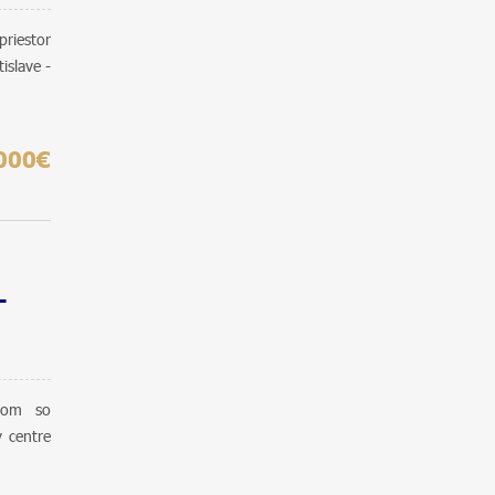
riestor
islave -
000€
-
dom so
 centre