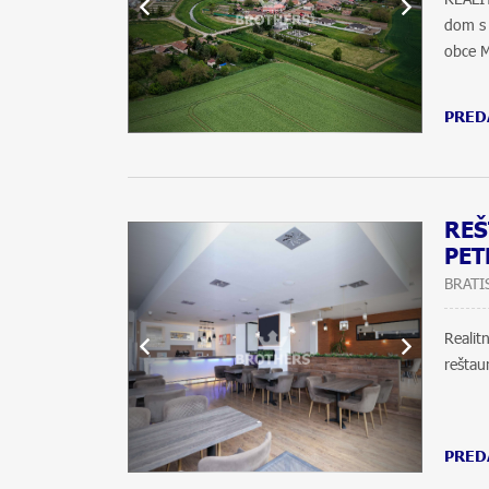
dom s
obce M
PRED
REŠ
PET
BRATI
Reali
reštau
PRED