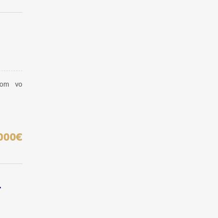
dom vo
000€
-