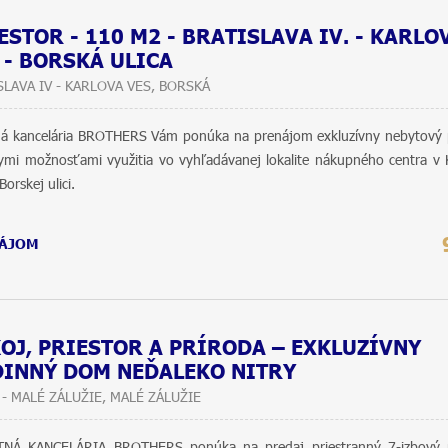
ESTOR - 110 M2 - BRATISLAVA IV. - KARLO
 - BORSKÁ ULICA
SLAVA IV - KARLOVA VES, BORSKÁ
ná kancelária BROTHERS Vám ponúka na prenájom exkluzívny nebytový p
ymi možnosťami využitia vo vyhľadávanej lokalite nákupného centra v 
Borskej ulici.
ÁJOM
OJ, PRIESTOR A PRÍRODA – EXKLUZÍVNY
INNÝ DOM NEĎALEKO NITRY
 - MALÉ ZÁLUŽIE, MALÉ ZÁLUŽIE
TNÁ KANCELÁRIA BROTHERS ponúka na predaj priestranný 7-izbový 