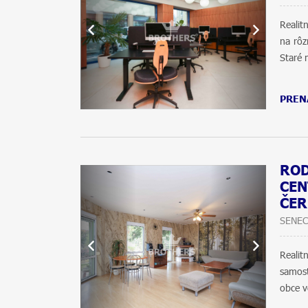
Realit
na rôz
Staré 
PREN
ROD
CEN
ČER
SENEC
Reali
samost
obce v