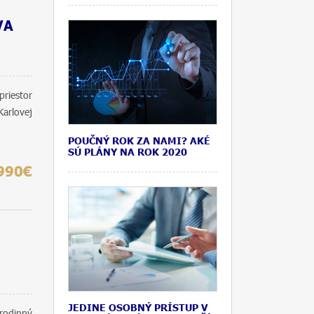
VA
riestor
Karlovej
POUČNÝ ROK ZA NAMI? AKÉ
SÚ PLÁNY NA ROK 2020
990€
JEDINE OSOBNÝ PRÍSTUP V
rodinný