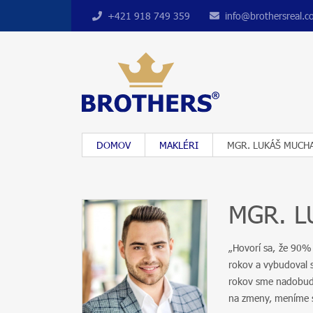
+421 918 749 359
info@brothersreal.
DOMOV
MAKLÉRI
MGR. LUKÁŠ MUCHA
MGR. L
„Hovorí sa, že 90%
rokov a vybudoval s
rokov sme nadobudl
na zmeny, meníme s