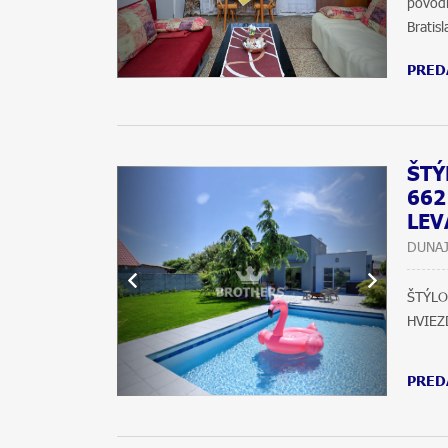
pôvodn
Bratis
PRED
ŠTÝ
662
LEV
DUNAJ
ŠTÝL
HVIEZ
PRED