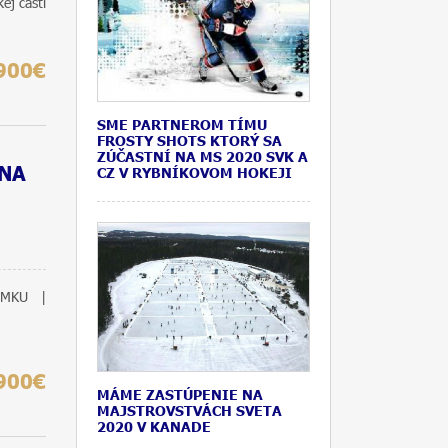
ej časti
900€
SME PARTNEROM TÍMU
FROSTY SHOTS KTORÝ SA
ZÚČASTNÍ NA MS 2020 SVK A
 NA
CZ V RYBNÍKOVOM HOKEJI
MKU |
900€
MÁME ZASTÚPENIE NA
MAJSTROVSTVÁCH SVETA
2020 V KANADE