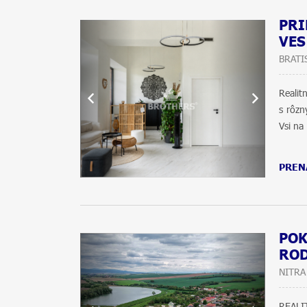
PRI
VES
BRATI
Realit
s rôzn
Vsi na 
PREN
POK
ROD
NITRA
REALI