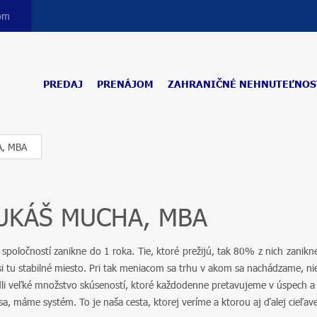
com
PREDAJ
PRENÁJOM
ZAHRANIČNÉ NEHNUTEĽNOS
, MBA
UKÁŠ MUCHA, MBA
 spoločností zanikne do 1 roka. Tie, ktoré prežijú, tak 80% z nich zani
i tu stabilné miesto. Pri tak meniacom sa trhu v akom sa nachádzame, nie
i veľké množstvo skúseností, ktoré každodenne pretavujeme v úspech a 
a, máme systém. To je naša cesta, ktorej veríme a ktorou aj ďalej cieľa