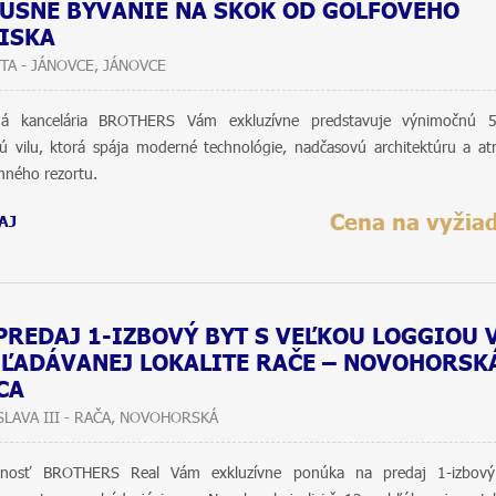
USNÉ BÝVANIE NA SKOK OD GOLFOVÉHO
ISKA
TA - JÁNOVCE, JÁNOVCE
tná kancelária BROTHERS Vám exkluzívne predstavuje výnimočnú 5
ú vilu, ktorá spája moderné technológie, nadčasovú architektúru a at
ného rezortu.
Cena na vyžia
AJ
PREDAJ 1-IZBOVÝ BYT S VEĽKOU LOGGIOU 
ĽADÁVANEJ LOKALITE RAČE – NOVOHORSK
CA
SLAVA III - RAČA, NOVOHORSKÁ
čnosť BROTHERS Real Vám exkluzívne ponúka na predaj 1-izbov