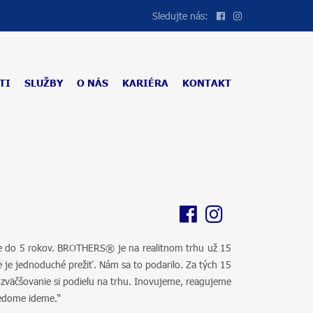
Sledujte nás:
TI
SLUŽBY
O NÁS
KARIÉRA
KONTAKT
kne do 5 rokov. BROTHERS® je na realitnom trhu už 15
 je jednoduché prežiť. Nám sa to podarilo. Za tých 15
zväčšovanie si podielu na trhu. Inovujeme, reagujeme
vedome ideme.“