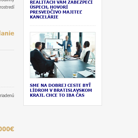
REALITÁCH VÁM ZABEZPEČÍ
ostredí
ÚSPECH, HOVORÍ
PRESVEDČIVO MAJITEĽ
KANCELÁRIE
danie
SME NA DOBREJ CESTE BYŤ
LÍDROM V BRATISLAVSKOM
KRAJI. CHCE TO IBA ČAS
riadenú
000€