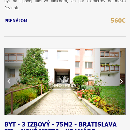
byt na Lipovej ulici vo Viničnom, len pár kilometrov od mesta
Pezinok.
560€
PRENÁJOM
BYT - 3 IZBOVÝ - 75M2 - BRATISLAVA