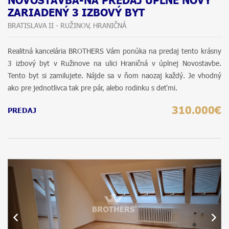
NOVOSTAVBA-NA PREDAJ ÚPLNE NOVÝ
ZARIADENÝ 3 IZBOVÝ BYT
BRATISLAVA II - RUŽINOV, HRANIČNÁ
Realitná kancelária BROTHERS Vám ponúka na predaj tento krásny
3 izbový byt v Ružinove na ulici Hraničná v úplnej Novostavbe.
Tento byt si zamilujete. Nájde sa v ňom naozaj každý. Je vhodný
ako pre jednotlivca tak pre pár, alebo rodinku s deťmi.
310.000€
PREDAJ