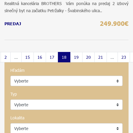
Realitná kancelária BROTHERS Vám ponúka na predaj 2 izbový
slnečný byt na začiatku Petržalky - Švabinského ulica..
249.900€
PREDAJ
2
...
15
16
17
18
19
20
21
...
23
Hľadám
Typ
Lokalita