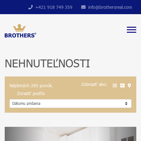
+421 918 749 359
info@brothersreal.com
NEHNUTEĽNOSTI
Zobraziť ako:
Nájdených 285 ponúk.
Zoradiť podľa: