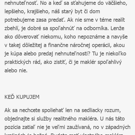
nehnuteľnosť. No a keď sa sťahujeme do väčšieho,
lepšieho, krajšieho, náš starý byt či dom
potrebujeme zasa predať. Ak nie sme v téme realít
zbehlí, je dobré sa spoľahnúť na odborníka. Lenže
ako dôverovať niekomu, koho nepoznáme a navyše
v takej dôležitej a finančne náročnej operácii, akou
je kúpa alebo predaj nehnuteľnosti? Tu je niekoľko
praktických rád, ako zistiť, či je maklér spoľahlivý
alebo nie.
KEĎ KUPUJEM
Ak sa nechcete spoliehať len na sedliacky rozum,
objednajte si služby realitného makléra. U nás táto
pozícia zatiaľ nie je veľmi zaužívaná, no v západných