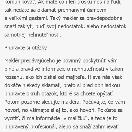
komunikovať. Ak máte čo i len trošku nos na ľudí,
tak nedáte sa oklamať prehnanými úsmevmi
a veľkými gestami. Taký maklér sa pravdepodobne
snaží zakryť, buď svoj nedostatok, alebo nedostatok
samotnej nehnuteľnosti.
Pripravte si otázky
Maklér predávajúceho je povinný poskytnúť vám
plné a pravdivé informácie o nehnuteľnosti v takom
rozsahu, ako ich získal od majiteľa. Hlava nás však
dokáže niekedy sklamať, preto si pred obhliadkou
pripravte okruh otázok, ktoré sa chcete opýtať.
Potom pozorne sledujte makléra. Počúvajte, čo vám
hovorí, no všímajte si aj to, ako hovorí. Pokúste sa
vycítiť, či má informácie „v malíčku“, a teda je to
pripravený profesionál, alebo sa snaží zahmlievať