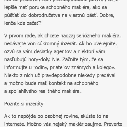
lepšie mať poruke schopného makléra, ako sa
púšťať do dobrodružstva na vlastnú päsť. Dobre,
lenže kde začať?
V prvom rade, ak chcete naozaj seriózneho makléra,
nedávajte von súkromný inzerát. Ak ho uverejníte,
ozvú sa vám desiatky agentov a niektorí vám
nasľubujú hory-doly. Nie. Začnite tým, že sa
informujte u rodiny, priateľov známych a kolegov.
Niekto z nich už pravdepodobne niekedy predával
a možno bude mať kontakt na schopného
a spoľahlivého realitného makléra.
Pozrite si inzeráty
Ak to nepôjde po osobnej rovine, skúste to na
internete. Možno vás nejaký maklér zaujme. Preverte