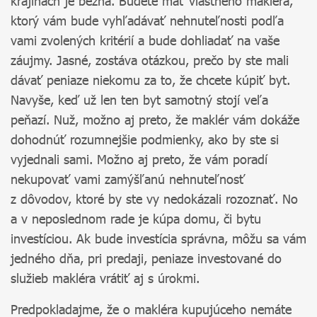
krajinách je bežná. Budete mať vlastného makléra,
ktorý vám bude vyhľadávať nehnuteľnosti podľa
vami zvolených kritérií a bude dohliadať na vaše
záujmy. Jasné, zostáva otázkou, prečo by ste mali
dávať peniaze niekomu za to, že chcete kúpiť byt.
Navyše, keď už len ten byt samotný stojí veľa
peňazí. Nuž, možno aj preto, že maklér vám dokáže
dohodnúť rozumnejšie podmienky, ako by ste si
vyjednali sami. Možno aj preto, že vám poradí
nekupovať vami zamýšľanú nehnuteľnosť
z dôvodov, ktoré by ste vy nedokázali rozoznať. No
a v neposlednom rade je kúpa domu, či bytu
investíciou. Ak bude investícia správna, môžu sa vám
jedného dňa, pri predaji, peniaze investované do
služieb makléra vrátiť aj s úrokmi.
Predpokladajme, že o makléra kupujúceho nemáte