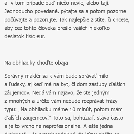
a v tom prípade buď niečo nevie, alebo tají.
Jednoducho povedané, pýtajte sa a potom pozorne
počúvajte a pozorujte. Tak najlepšie zistíte, či chcete,
aby cez tohto človeka prešlo vašich niekoľko
desiatok tisíc eur.
Na obhliadky choďte obaja
Správny maklér sa k vám bude správať milo
a ľudsky, aj keď má na byt, či dom zástupy ďalších
záujemcov. Nedá vám najavo, že ste jedným
z mnohých a určite vám nebude rozprávať frázy
typu: „Na obhliadku máme 10 minút, potom mám
ďalších záujemcov.“ Toto sa, bohužiaľ, stáva často
a je to vrcholne neprofesionálne. A ešte jedna