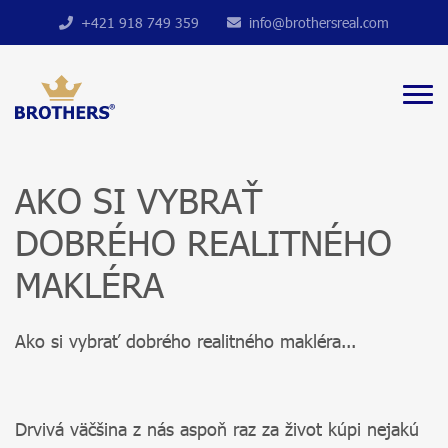
+421 918 749 359
info@brothersreal.com
AKO SI VYBRAŤ
DOBRÉHO REALITNÉHO
MAKLÉRA
Ako si vybrať dobrého realitného makléra...
Drvivá väčšina z nás aspoň raz za život kúpi nejakú