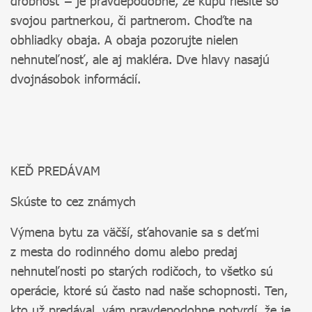
drobnosť – je pravdepodobné, že kúpu riešite so
svojou partnerkou, či partnerom. Choďte na
obhliadky obaja. A obaja pozorujte nielen
nehnuteľnosť, ale aj makléra. Dve hlavy nasajú
dvojnásobok informácií.
KEĎ PREDÁVAM
Skúste to cez známych
Výmena bytu za väčší, sťahovanie sa s deťmi
z mesta do rodinného domu alebo predaj
nehnuteľnosti po starých rodičoch, to všetko sú
operácie, ktoré sú často nad naše schopnosti. Ten,
kto už predával, vám pravdepodobne potvrdí, že je