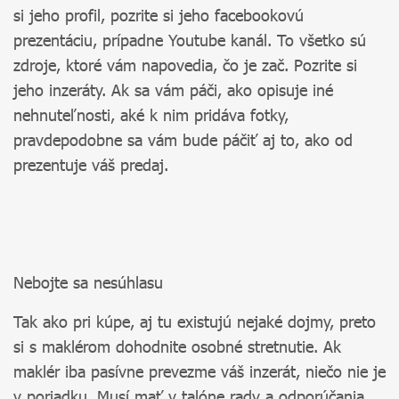
si jeho profil, pozrite si jeho facebookovú
prezentáciu, prípadne Youtube kanál. To všetko sú
zdroje, ktoré vám napovedia, čo je zač. Pozrite si
jeho inzeráty. Ak sa vám páči, ako opisuje iné
nehnuteľnosti, aké k nim pridáva fotky,
pravdepodobne sa vám bude páčiť aj to, ako od
prezentuje váš predaj.
Nebojte sa nesúhlasu
Tak ako pri kúpe, aj tu existujú nejaké dojmy, preto
si s maklérom dohodnite osobné stretnutie. Ak
maklér iba pasívne prevezme váš inzerát, niečo nie je
v poriadku. Musí mať v talóne rady a odporúčania,