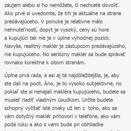
záujem alebo si ho nemôžete, či nechcete dovoliť.
Ako prvé si uvedomte, že trh je aktuálne na strane
predávajúceho. V ponuke je relatívne málo
nehnuteľností, dopyt je vysoký, ceny sú hore
a kupujúci tak nie je v úplne výhodnej pozícii.
Navyše, realitný maklér je zástupcom predávajúceho,
nie kupujúceho. No seriózny maklér sa bude správať
rovnako korektne k obom stranám.
Úplne prvá rada, a asi aj tá najdôležitejšia, je, aby
ste dali na pocit. Áno, je to vysoko subjektívne, no
pokiaľ ste si nenajali makléra kupujúceho, budete sa
musieť riadiť vlastným úsudkom. Určite budete
schopný vyčítať isté znaky už len z toho, ako sa
vám dotyčný maklér prihovorí v telefóne, ako vám
podá ruku a ako s vami bude pri obhliadke