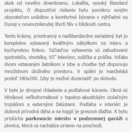
skok od nového downtownu. Lokalita, vysoký štandard
projektu, či dispozičné riešenie bytu ponúknu svojim
obyvateľom unikátne a komfortné bývanie s výhľadmi na
Dunaj v novovzniknutej štvrti Nív v blízkosti centra.
Tento krásny, priestranný a nadštandardne zariadený byt je
kompletne vybavený kvalitným nábytkom na mieru a
kuchynskou linkou. Súčasťou vybavenia sú zabudované
spotrebiče, vinotéka, 65“ televízor, sušička a práčka. Vďaka
dvom vstavaným šatníkom v izbe a chodbe byt disponuje
množstvom úložného priestoru. V spálni je manželská
posteľ 180x200. Izby je možné dozariadiť po dohode.
V byte je stropné chladenie a podlahové kúrenie. Okná sú
hliníkové veľkoformátové s tepelno-akustickým izolačným
trojsklom a externými žalúziami. Podlaha v interiéri je
dubová prírodná dýha a na loggii je gresová dlažba. K bytu
prislúcha
parkovacie miesto v podzemnej garáži
a
pivnica, ktorá sa nachádza priamo na poschodí.