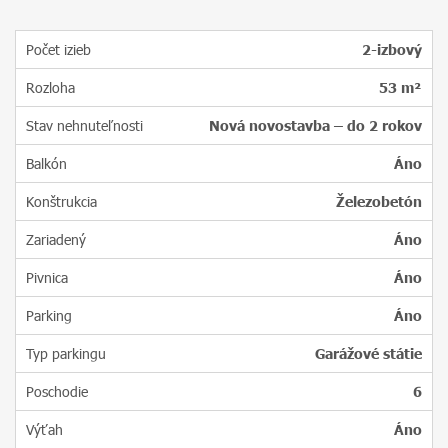
Počet izieb
2-izbový
Rozloha
53 m²
Stav nehnuteľnosti
Nová novostavba – do 2 rokov
Balkón
Áno
Konštrukcia
Železobetón
Zariadený
Áno
Pivnica
Áno
Parking
Áno
Typ parkingu
Garážové státie
Poschodie
6
Výťah
Áno