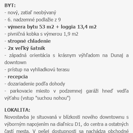
BYT:
- nový, zatiaľ neobývaný
- 6. nadzemné podlažie z 9
-
výmera bytu 53 m2 + loggia 13,4 m2
- pivničná kobka s výmerou 1,9 m2
-
stropné chladenie
-
2x veľký šatník
- západná orientácia s krásnym výhľadom na Dunaj a
downtown
- prístup na vyhliadkovú terasu
-
recepcia
- dozariadenie podľa dohody
- parkovacie miesto v podzemnej garáži hneď vedľa
výťahu (vstup "suchou nohou")
LOKALITA:
Novostavba je situovaná v blízkosti nového downtownu s
výborným napojením na diaľnicu D1, do centra a ostatných
častí mesta. V pešej dostupnosti sa nachádza obchodné